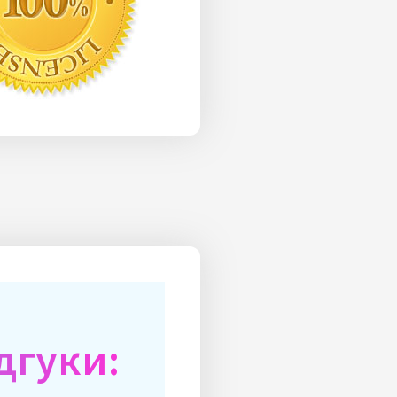
дгуки: