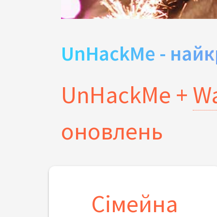
UnHackMe - найк
UnHackMe +
Wa
оновлень
Сімейна