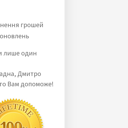
!
рнення грошей
 оновлень
и лише один
адна, Дмитро
то Вам допоможе!