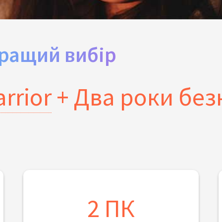
ращий вибір
rrior
+ Два роки бе
2 ПК