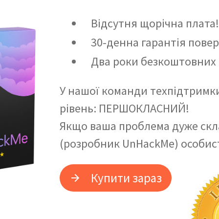
Відсутня щорічна плата
30-денна гарантія пове
Два роки безкоштовних
У нашої команди техпідтримк
рівень: ПЕРШОКЛАСНИЙ!
Якщо ваша проблема дуже скл
(розробник UnHackMe) особис
Купити зараз