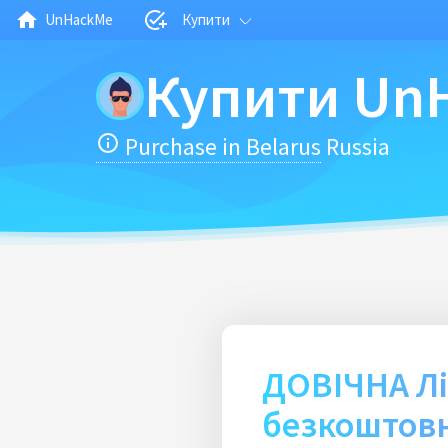
UnHackMe
Купити
Купити Un
Purchase in Belarus
Russia
ДОВІЧНА Лі
безкоштовн