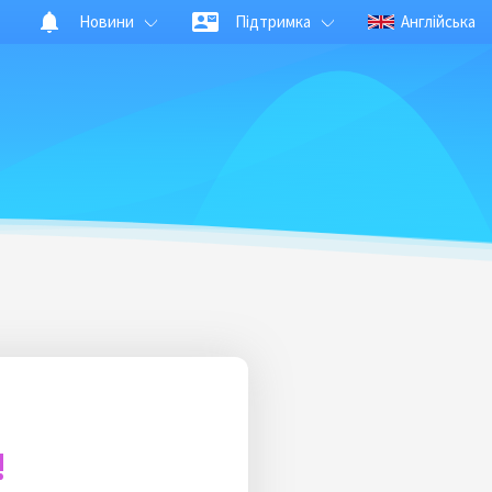
Новини
Підтримка
Англійська
!