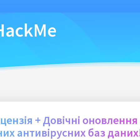
HackMe
цензія + Довічні оновлення
их антивірусних баз даних