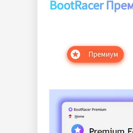
BootRacer Пре
Премиум