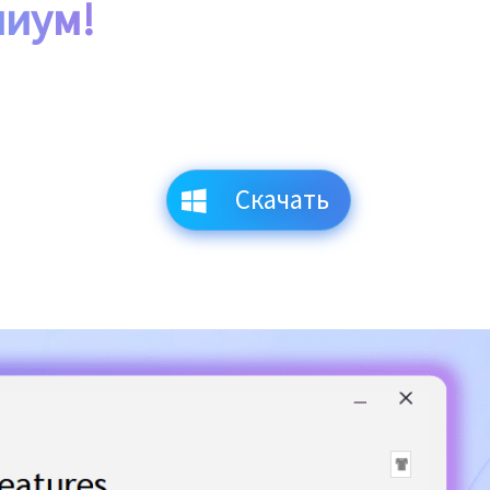
миум!
Скачать