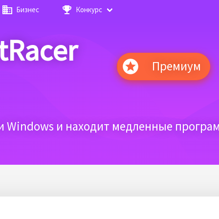
Бизнес
Конкурс
tRacer
Премиум
ки Windows и находит медленные програ